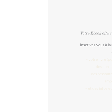
Votre Ebook offert
Inscrivez vous à l
– votre livre (
– des consei
– des ressourc
(mo
– et des infos e