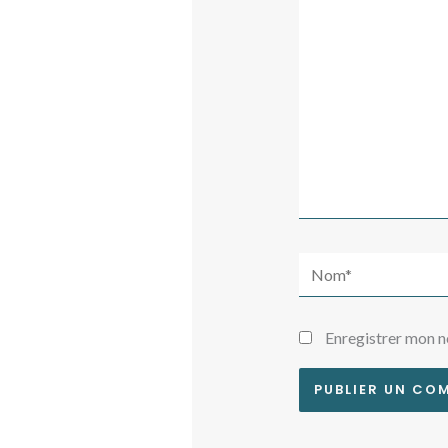
ici…
Nom*
Enregistrer mon n