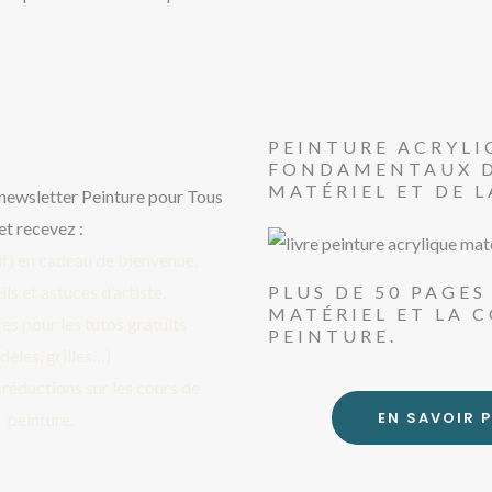
PEINTURE ACRYLI
FONDAMENTAUX 
MATÉRIEL ET DE 
a newsletter Peinture pour Tous
et recevez :
pdf) en cadeau de bienvenue,
PLUS DE 50 PAGES
ls et astuces d’artiste,
MATÉRIEL ET LA 
es pour les tutos gratuits
PEINTURE.
dèles, grilles…)
t réductions sur les cours de
EN SAVOIR 
peinture.