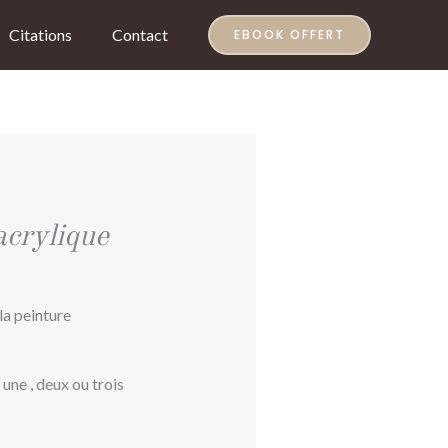
Citations
Contact
EBOOK OFFERT
acrylique
la peinture
une , deux ou trois