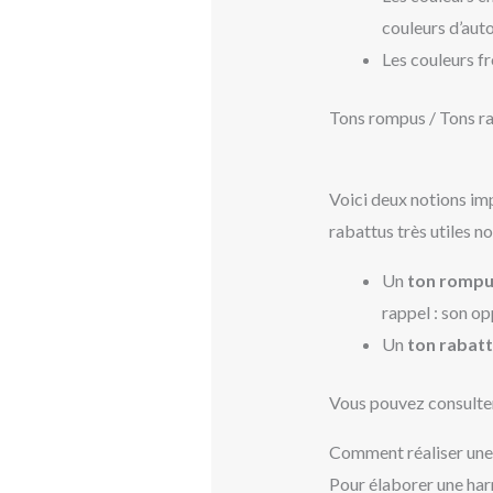
couleurs d’aut
Les couleurs fro
Tons rompus / Tons r
Voici deux notions imp
rabattus très utiles n
Un
ton romp
rappel : son o
Un
ton rabat
Vous pouvez consult
Comment réaliser une
Pour élaborer une harm