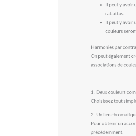
Il peut y avoir
rabattus.
Il peut y avoir
couleurs seront
Harmonies par contra
On peut également cré
associations de coule
1 . Deux couleurs co
Choisissez tout simpl
2 . Un lien chromatiq
Pour obtenir un accor
précédemment.