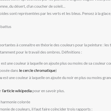
omne, du désert, d’un coucher de soleil…
ides sont représentées par les verts et les bleus. Pensez à la glace, l
abattus
ortantes à connaitre en théorie des couleurs pour la peinture : les
otamment pour le travail des ombres. Définitions :
u
est une couleur à laquelle on ajoute plus ou moins de sa couleur 
pposée dans
le cercle chromatique
)
tu
est une couleur à laquelle on ajoute du noir en plus ou moins gran
er
l’article wikipedia
pour en savoir plus.
 harmonie colorée
onie de couleurs, il faut faire coïncider trois rapports :