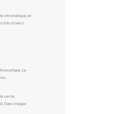
tte chromatique, et
u très éclairci.
 chromatique. La
res.
le cercle
oid. Dans chaque