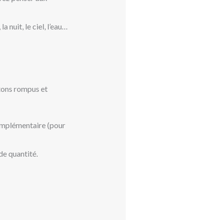
a nuit, le ciel, l’eau…
 tons rompus et
complémentaire (pour
de quantité.