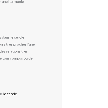
er une harmonie
s dans le cercle
rs très proches l’une
des relations très
 de tons rompus ou de
ur
le cercle