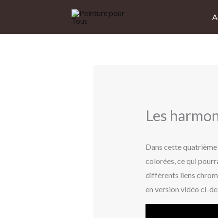
Aller
A
au
contenu
Les harmon
Dans cette quatrième p
colorées, ce qui pour
différents liens chro
en version vidéo ci-de