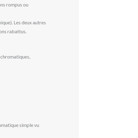
tons rompus ou
nique). Les deux autres
tons rabattus.
s chromatiques,
romatique simple vu