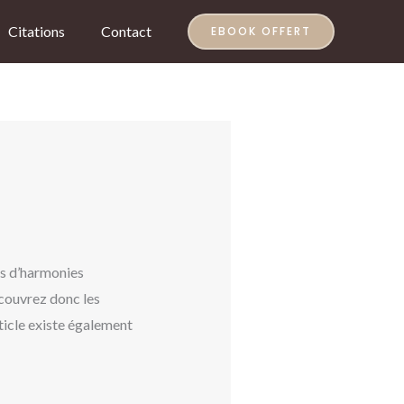
Citations
Contact
EBOOK OFFERT
es d’harmonies
écouvrez donc les
ticle existe également